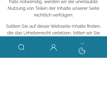
Falls notwendig, werden wir die unerlaubte
Nutzung von Teilen der Inhalte unserer Seite
rechtlich verfolgen.
Sollten Sie auf dieser Webseite Inhalte finden,
die das Urheberrecht verletzen, bitten wir Sie
uns zu kontaktieren.
Bildernachweis
Die Bilder, Fotos und Grafiken auf dieser
Webseite sind urheberrechtlich geschützt.
Die Bilderrechte liegen bei den folgenden
Fotografen und Unternehmen:
Adobe Stock: James Thew, crazymedia, Olga
Khoroshunova, Patrick Daxenbichler, Thaut
Images, ribkhan, mallmo, Sentavio,