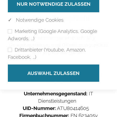
IMPRESSUM
Informationspflicht
✓ Notwendige Cookies
laut §5 E-Commerce Gesetz, §14
Marketing (Google Analytics, Google
Unternehmensgesetzbuch, §63
Adwords, ...)
Gewerbeordnung und Offenlegungspflicht
Drittanbieter (Youtube, Amazon,
laut §25 Mediengesetz.
Facebook, ...)
digitalnova GmbH
Krottendorfer Strasse 9a/9 , 8052 Graz,
Österreich
Unternehmensgegenstand:
IT
Dienstleistungen
UID-Nummer:
ATU80414605
Firmenbuchnummer:
FN 623405y